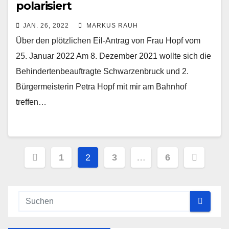
polarisiert
JAN. 26, 2022
MARKUS RAUH
Über den plötzlichen Eil-Antrag von Frau Hopf vom
25. Januar 2022 Am 8. Dezember 2021 wollte sich die
Behindertenbeauftragte Schwarzenbruck und 2.
Bürgermeisterin Petra Hopf mit mir am Bahnhof
treffen…
Seitennummerierung
1
2
3
…
6
der
Beiträge