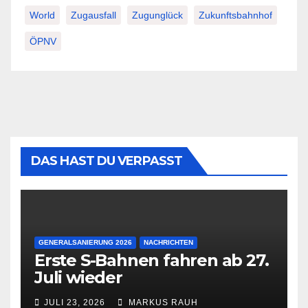
World
Zugausfall
Zugunglück
Zukunftsbahnhof
ÖPNV
DAS HAST DU VERPASST
GENERALSANIERUNG 2026
NACHRICHTEN
Erste S-Bahnen fahren ab 27.
Juli wieder
JULI 23, 2026
MARKUS RAUH