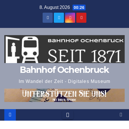
Zum
8. August 2026
00:26
Inhalt
springen
Bahnhof Ochenbruck
Im Wandel der Zeit - Digitales Museum