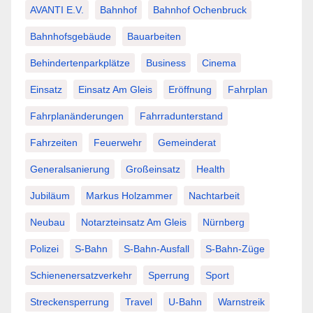
AVANTI E.V.
Bahnhof
Bahnhof Ochenbruck
Bahnhofsgebäude
Bauarbeiten
Behindertenparkplätze
Business
Cinema
Einsatz
Einsatz Am Gleis
Eröffnung
Fahrplan
Fahrplanänderungen
Fahrradunterstand
Fahrzeiten
Feuerwehr
Gemeinderat
Generalsanierung
Großeinsatz
Health
Jubiläum
Markus Holzammer
Nachtarbeit
Neubau
Notarzteinsatz Am Gleis
Nürnberg
Polizei
S-Bahn
S-Bahn-Ausfall
S-Bahn-Züge
Schienenersatzverkehr
Sperrung
Sport
Streckensperrung
Travel
U-Bahn
Warnstreik