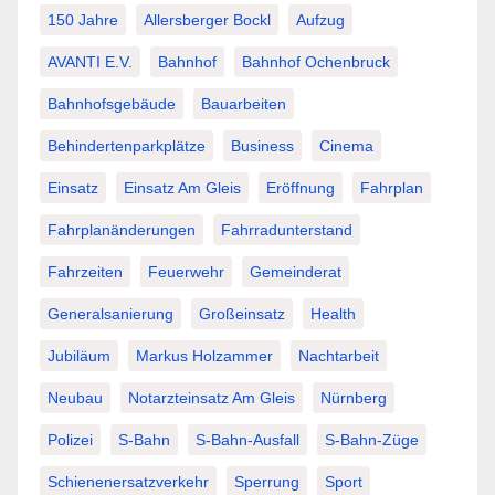
150 Jahre
Allersberger Bockl
Aufzug
AVANTI E.V.
Bahnhof
Bahnhof Ochenbruck
Bahnhofsgebäude
Bauarbeiten
Behindertenparkplätze
Business
Cinema
Einsatz
Einsatz Am Gleis
Eröffnung
Fahrplan
Fahrplanänderungen
Fahrradunterstand
Fahrzeiten
Feuerwehr
Gemeinderat
Generalsanierung
Großeinsatz
Health
Jubiläum
Markus Holzammer
Nachtarbeit
Neubau
Notarzteinsatz Am Gleis
Nürnberg
Polizei
S-Bahn
S-Bahn-Ausfall
S-Bahn-Züge
Schienenersatzverkehr
Sperrung
Sport