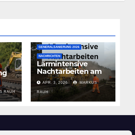
GENERALSANIERUNG 2026
NACHRICHTEN
Lärmintensive
Nachtarbeiten am
ng
Bahnhof
APR. 3, 2026
MARKUS
S RAUH
RAUH