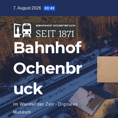
Zum
7. August 2026
03:43
Inhalt
springen
Bahnhof
Ochenbr
uck
Im Wandel der Zeit - Digitales
Museum