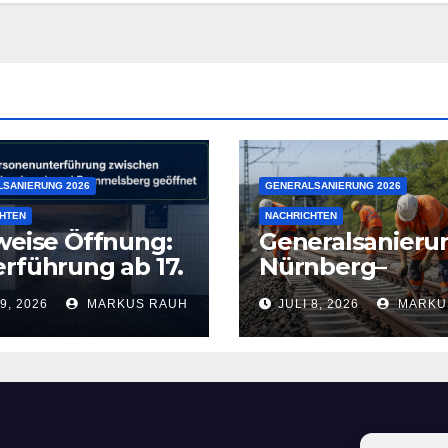
SANIERUNG 2026
GENERALSANIERUNG 2026
HTEN
NACHRICHTEN
weise Öffnung:
Generalsanieru
rführung ab 17.
Nürnberg–
 wieder frei
Regensburg
 9, 2026
MARKUS RAUH
JULI 8, 2026
MARKU
verzögert sich