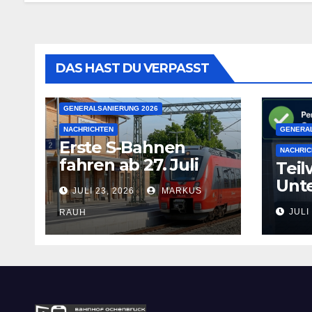
DAS HAST DU VERPASST
GENERALSANIERUNG 2026
NACHRICHTEN
GENERAL
Erste S-Bahnen
NACHRIC
fahren ab 27. Juli
Teil
wieder
Unte
JULI 23, 2026
MARKUS
Juli
JULI
RAUH