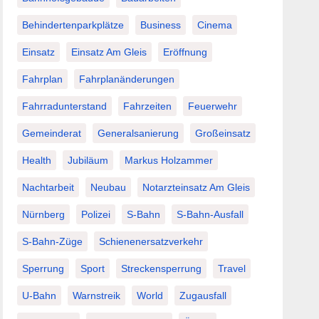
Behindertenparkplätze
Business
Cinema
Einsatz
Einsatz Am Gleis
Eröffnung
Fahrplan
Fahrplanänderungen
Fahrradunterstand
Fahrzeiten
Feuerwehr
Gemeinderat
Generalsanierung
Großeinsatz
Health
Jubiläum
Markus Holzammer
Nachtarbeit
Neubau
Notarzteinsatz Am Gleis
Nürnberg
Polizei
S-Bahn
S-Bahn-Ausfall
S-Bahn-Züge
Schienenersatzverkehr
Sperrung
Sport
Streckensperrung
Travel
U-Bahn
Warnstreik
World
Zugausfall