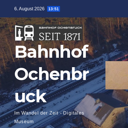
Zum
6. August 2026
13:51
Inhalt
springen
Bahnhof
Ochenbr
uck
Im Wandel der Zeit - Digitales
Museum