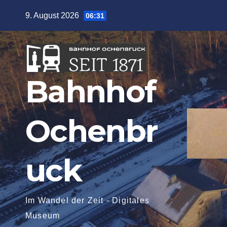
Zum
9. August 2026
06:31
Inhalt
springen
Bahnhof
Ochenbr
uck
Im Wandel der Zeit - Digitales
Museum