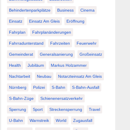
Behindertenparkplätze
Business
Cinema
Einsatz
Einsatz Am Gleis
Eröffnung
Fahrplan
Fahrplanänderungen
Fahrradunterstand
Fahrzeiten
Feuerwehr
Gemeinderat
Generalsanierung
Großeinsatz
Health
Jubiläum
Markus Holzammer
Nachtarbeit
Neubau
Notarzteinsatz Am Gleis
Nürnberg
Polizei
S-Bahn
S-Bahn-Ausfall
S-Bahn-Züge
Schienenersatzverkehr
Sperrung
Sport
Streckensperrung
Travel
U-Bahn
Warnstreik
World
Zugausfall