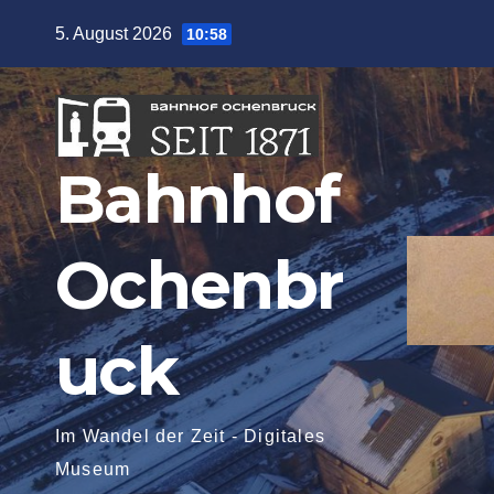
Zum
5. August 2026
10:58
Inhalt
springen
Bahnhof
Ochenbr
uck
Im Wandel der Zeit - Digitales
Museum