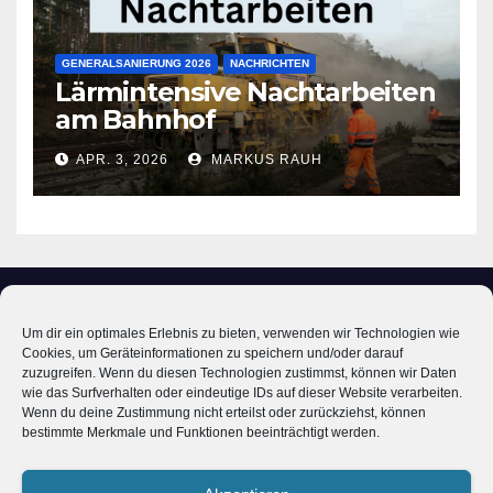
GENERALSANIERUNG 2026
NACHRICHTEN
Lärmintensive Nachtarbeiten
am Bahnhof
APR. 3, 2026
MARKUS RAUH
Um dir ein optimales Erlebnis zu bieten, verwenden wir Technologien wie
Cookies, um Geräteinformationen zu speichern und/oder darauf
zuzugreifen. Wenn du diesen Technologien zustimmst, können wir Daten
wie das Surfverhalten oder eindeutige IDs auf dieser Website verarbeiten.
Bahnhof Ochenbruck
Wenn du deine Zustimmung nicht erteilst oder zurückziehst, können
bestimmte Merkmale und Funktionen beeinträchtigt werden.
Im Wandel der Zeit - Digitales Museum