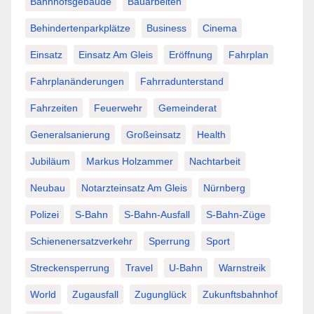
Bahnhofsgebäude
Bauarbeiten
Behindertenparkplätze
Business
Cinema
Einsatz
Einsatz Am Gleis
Eröffnung
Fahrplan
Fahrplanänderungen
Fahrradunterstand
Fahrzeiten
Feuerwehr
Gemeinderat
Generalsanierung
Großeinsatz
Health
Jubiläum
Markus Holzammer
Nachtarbeit
Neubau
Notarzteinsatz Am Gleis
Nürnberg
Polizei
S-Bahn
S-Bahn-Ausfall
S-Bahn-Züge
Schienenersatzverkehr
Sperrung
Sport
Streckensperrung
Travel
U-Bahn
Warnstreik
World
Zugausfall
Zugunglück
Zukunftsbahnhof