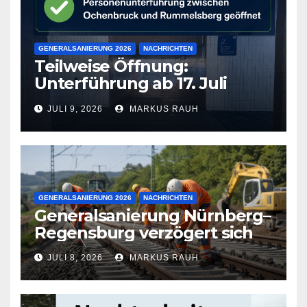
GENERALSANIERUNG 2026
NACHRICHTEN
Teilweise Öffnung:
Unterführung ab 17. Juli
wieder frei
JULI 9, 2026
MARKUS RAUH
GENERALSANIERUNG 2026
NACHRICHTEN
Generalsanierung Nürnberg–
Regensburg verzögert sich
JULI 8, 2026
MARKUS RAUH