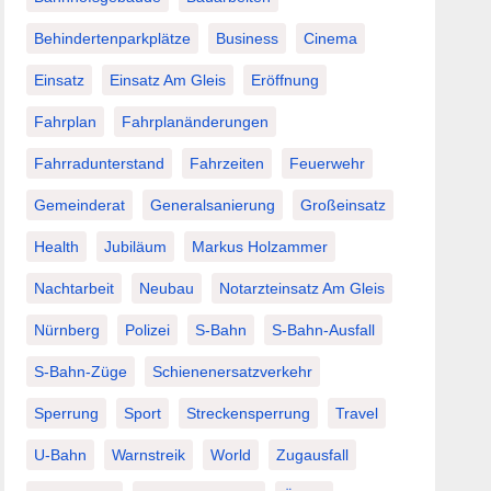
Behindertenparkplätze
Business
Cinema
Einsatz
Einsatz Am Gleis
Eröffnung
Fahrplan
Fahrplanänderungen
Fahrradunterstand
Fahrzeiten
Feuerwehr
Gemeinderat
Generalsanierung
Großeinsatz
Health
Jubiläum
Markus Holzammer
Nachtarbeit
Neubau
Notarzteinsatz Am Gleis
Nürnberg
Polizei
S-Bahn
S-Bahn-Ausfall
S-Bahn-Züge
Schienenersatzverkehr
Sperrung
Sport
Streckensperrung
Travel
U-Bahn
Warnstreik
World
Zugausfall