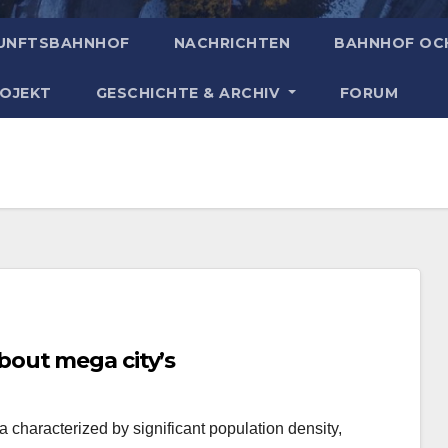
UNFTSBAHNHOF
NACHRICHTEN
BAHNHOF OC
ROJEKT
GESCHICHTE & ARCHIV
FORUM
out mega city’s
ea characterized by significant population density,