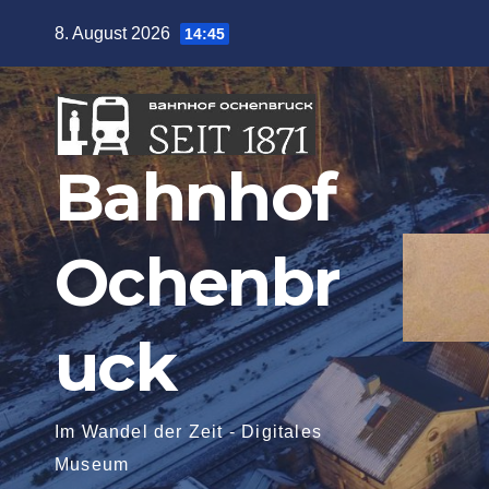
Zum
8. August 2026
14:45
Inhalt
springen
Bahnhof
Ochenbr
uck
Im Wandel der Zeit - Digitales
Museum