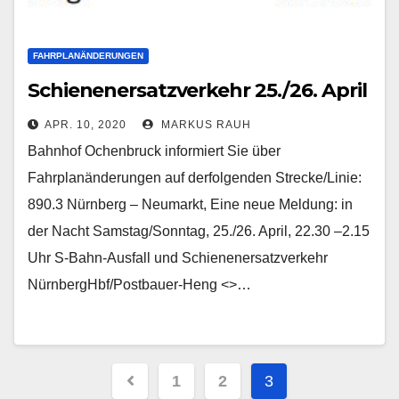
FAHRPLANÄNDERUNGEN
Schienenersatzverkehr 25./26. April
APR. 10, 2020
MARKUS RAUH
Bahnhof Ochenbruck informiert Sie über
Fahrplanänderungen auf derfolgenden Strecke/Linie:
890.3 Nürnberg – Neumarkt, Eine neue Meldung: in
der Nacht Samstag/Sonntag, 25./26. April, 22.30 –2.15
Uhr S-Bahn-Ausfall und Schienenersatzverkehr
NürnbergHbf/Postbauer-Heng <>…
Seitennummerierung
1
2
3