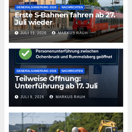
GENERALSANIERUNG 2026
NACHRICHTEN
Erste S-Bahnen fahren ab 27.
Juli wieder
JULI 23, 2026
MARKUS RAUH
GENERALSANIERUNG 2026
NACHRICHTEN
Teilweise Öffnung:
Unterführung ab 17. Juli
wieder frei
JULI 9, 2026
MARKUS RAUH