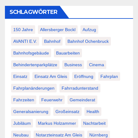
SCHLAGWÖRTER
150 Jahre
Allersberger Bockl
Aufzug
AVANTI E.V.
Bahnhof
Bahnhof Ochenbruck
Bahnhofsgebäude
Bauarbeiten
Behindertenparkplätze
Business
Cinema
Einsatz
Einsatz Am Gleis
Eröffnung
Fahrplan
Fahrplanänderungen
Fahrradunterstand
Fahrzeiten
Feuerwehr
Gemeinderat
Generalsanierung
Großeinsatz
Health
Jubiläum
Markus Holzammer
Nachtarbeit
Neubau
Notarzteinsatz Am Gleis
Nürnberg