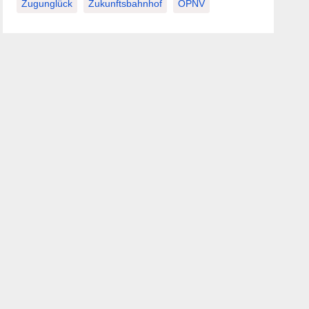
Zugunglück
Zukunftsbahnhof
ÖPNV