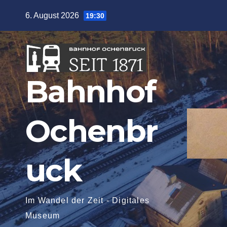
Zum
6. August 2026
19:30
Inhalt
springen
Bahnhof
Ochenbr
uck
Im Wandel der Zeit - Digitales
Museum