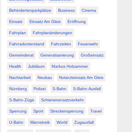
Behindertenparkplätze
Business
Cinema
Einsatz
Einsatz Am Gleis
Eröffnung
Fahrplan
Fahrplanänderungen
Fahrradunterstand
Fahrzeiten
Feuerwehr
Gemeinderat
Generalsanierung
Großeinsatz
Health
Jubiläum
Markus Holzammer
Nachtarbeit
Neubau
Notarzteinsatz Am Gleis
Nürnberg
Polizei
S-Bahn
S-Bahn-Ausfall
S-Bahn-Züge
Schienenersatzverkehr
Sperrung
Sport
Streckensperrung
Travel
U-Bahn
Warnstreik
World
Zugausfall