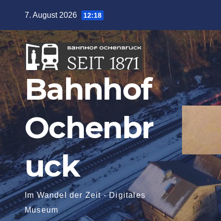
Zum
7. August 2026
12:18
Inhalt
springen
Bahnhof
Ochenbr
uck
Im Wandel der Zeit - Digitales
Museum