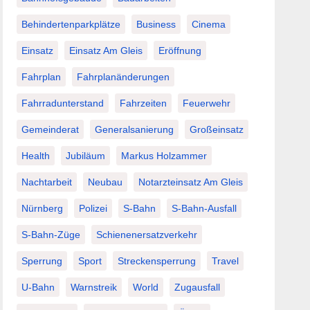
Behindertenparkplätze
Business
Cinema
Einsatz
Einsatz Am Gleis
Eröffnung
Fahrplan
Fahrplanänderungen
Fahrradunterstand
Fahrzeiten
Feuerwehr
Gemeinderat
Generalsanierung
Großeinsatz
Health
Jubiläum
Markus Holzammer
Nachtarbeit
Neubau
Notarzteinsatz Am Gleis
Nürnberg
Polizei
S-Bahn
S-Bahn-Ausfall
S-Bahn-Züge
Schienenersatzverkehr
Sperrung
Sport
Streckensperrung
Travel
U-Bahn
Warnstreik
World
Zugausfall