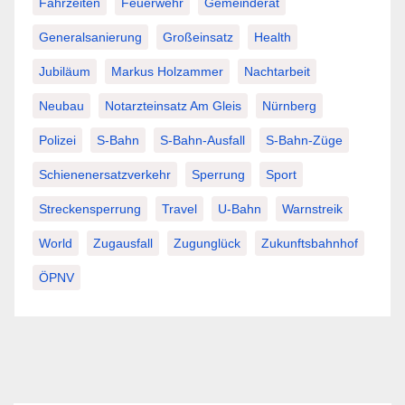
Fahrzeiten
Feuerwehr
Gemeinderat
Generalsanierung
Großeinsatz
Health
Jubiläum
Markus Holzammer
Nachtarbeit
Neubau
Notarzteinsatz Am Gleis
Nürnberg
Polizei
S-Bahn
S-Bahn-Ausfall
S-Bahn-Züge
Schienenersatzverkehr
Sperrung
Sport
Streckensperrung
Travel
U-Bahn
Warnstreik
World
Zugausfall
Zugunglück
Zukunftsbahnhof
ÖPNV