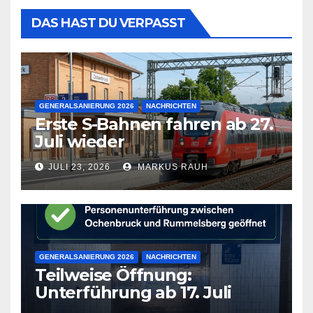
DAS HAST DU VERPASST
GENERALSANIERUNG 2026
NACHRICHTEN
Erste S-Bahnen fahren ab 27.
Juli wieder
JULI 23, 2026
MARKUS RAUH
GENERALSANIERUNG 2026
NACHRICHTEN
Teilweise Öffnung:
Unterführung ab 17. Juli
wieder frei