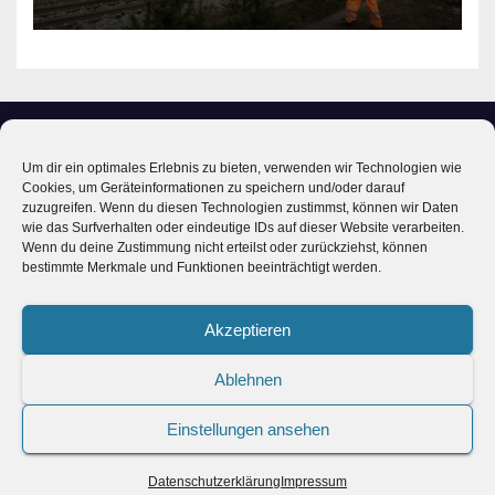
Um dir ein optimales Erlebnis zu bieten, verwenden wir Technologien wie
Cookies, um Geräteinformationen zu speichern und/oder darauf
zuzugreifen. Wenn du diesen Technologien zustimmst, können wir Daten
wie das Surfverhalten oder eindeutige IDs auf dieser Website verarbeiten.
Bahnhof Ochenbruck
Wenn du deine Zustimmung nicht erteilst oder zurückziehst, können
bestimmte Merkmale und Funktionen beeinträchtigt werden.
Im Wandel der Zeit - Digitales Museum
Akzeptieren
Ablehnen
Einstellungen ansehen
Mit Stolz präsentiert von WordPress
|
Theme: Newsup von
Themeansar
Impressum
Datenschutzerklärung
Datenschutzerklärung
Impressum