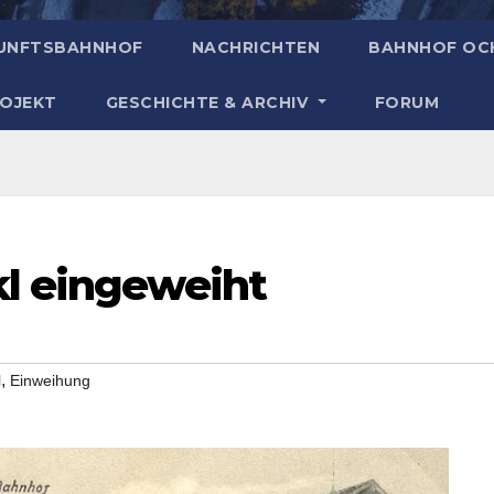
UNFTSBAHNHOF
NACHRICHTEN
BAHNHOF OC
ROJEKT
GESCHICHTE & ARCHIV
FORUM
kl eingeweiht
,
l
Einweihung