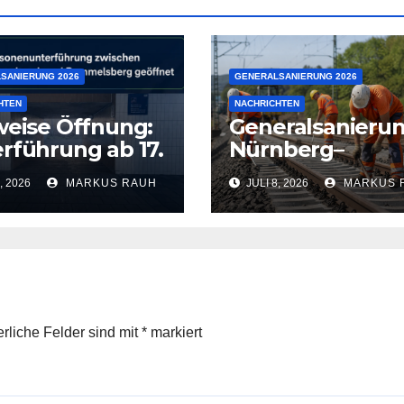
SANIERUNG 2026
GENERALSANIERUNG 2026
HTEN
NACHRICHTEN
weise Öffnung:
Generalsanieru
rführung ab 17.
Nürnberg–
 wieder frei
Regensburg
, 2026
MARKUS RAUH
JULI 8, 2026
MARKUS 
verzögert sich
erliche Felder sind mit
*
markiert