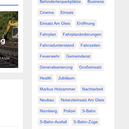
Behindertenparkplätze
Business
Cinema
Einsatz
Einsatz Am Gleis
Eröffnung
Fahrplan
Fahrplanänderungen
ng
Fahrradunterstand
Fahrzeiten
Feuerwehr
Gemeinderat
RAUH
Generalsanierung
Großeinsatz
Health
Jubiläum
Markus Holzammer
Nachtarbeit
Neubau
Notarzteinsatz Am Gleis
Nürnberg
Polizei
S-Bahn
S-Bahn-Ausfall
S-Bahn-Züge