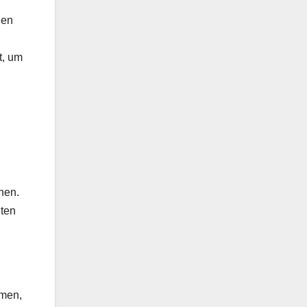
gen
t, um
hen.
hten
mmen,