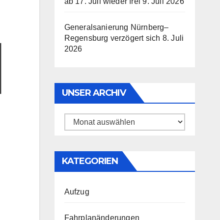
ab 17. Juli wieder frei
9. Juli 2026
Generalsanierung Nürnberg–
Regensburg verzögert sich
8. Juli
2026
UNSER ARCHIV
Unser
Archiv
KATEGORIEN
Aufzug
Fahrplanänderungen