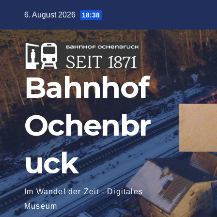
Zum
6. August 2026
18:38
Inhalt
springen
Bahnhof
Ochenbr
uck
Im Wandel der Zeit - Digitales
Museum