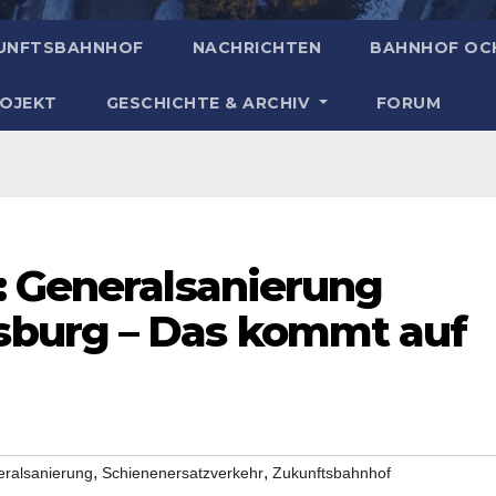
UNFTSBAHNHOF
NACHRICHTEN
BAHNHOF OC
ROJEKT
GESCHICHTE & ARCHIV
FORUM
: Generalsanierung
burg – Das kommt auf
,
,
ralsanierung
Schienenersatzverkehr
Zukunftsbahnhof