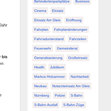
Behindertenparkplätze
Business
Cinema
Einsatz
Einsatz Am Gleis
Eröffnung
Jahr
Fahrplan
Fahrplanänderungen
Fahrradunterstand
Fahrzeiten
Feuerwehr
Gemeinderat
r bis
Generalsanierung
Großeinsatz
en
Health
Jubiläum
Markus Holzammer
Nachtarbeit
Neubau
Notarzteinsatz Am Gleis
e
Nürnberg
Polizei
S-Bahn
S-Bahn-Ausfall
S-Bahn-Züge