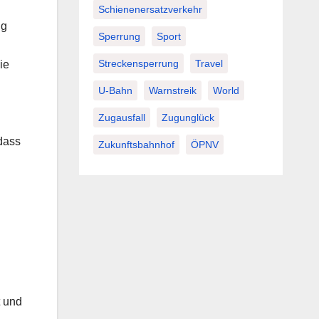
Schienenersatzverkehr
ng
Sperrung
Sport
Streckensperrung
Travel
ie
U-Bahn
Warnstreik
World
Zugausfall
Zugunglück
dass
Zukunftsbahnhof
ÖPNV
t und